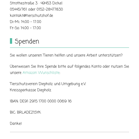
Strothestraße 3 · 49453 Dickel
05445/761 oder 0152-28477830
kontakt@tierschutzhof.de
Di-Mi: 14.00 - 17.00
Fr-So: 14.00 - 17.00
Spenden
Sie wollen unseren Tieren helfen und unsere Arbeit unterstützen?
Überweisen Sie Ihre Spende bitte auf folgendes Konto oder nutzen Sie
unsere
Amazon Wunschliste
:
Tierschutzverein Diepholz und Umgebung e.V.
Kreissparkasse Diepholz
IBAN: DE91 2915 1700 0000 0069 16
BIC: BRLADE21SYK
Danke!