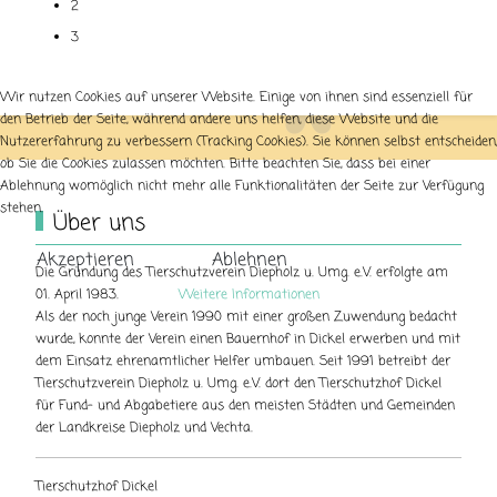
2
3
Wir nutzen Cookies auf unserer Website. Einige von ihnen sind essenziell für
den Betrieb der Seite, während andere uns helfen, diese Website und die
Nutzererfahrung zu verbessern (Tracking Cookies). Sie können selbst entscheiden,
ob Sie die Cookies zulassen möchten. Bitte beachten Sie, dass bei einer
Ablehnung womöglich nicht mehr alle Funktionalitäten der Seite zur Verfügung
stehen.
Über uns
Akzeptieren
Ablehnen
Die Gründung des Tierschutzverein Diepholz u. Umg. e.V. erfolgte am
01. April 1983.
Weitere Informationen
Als der noch junge Verein 1990 mit einer großen Zuwendung bedacht
wurde, konnte der Verein einen Bauernhof in Dickel erwerben und mit
dem Einsatz ehrenamtlicher Helfer umbauen. Seit 1991 betreibt der
Tierschutzverein Diepholz u. Umg. e.V. dort den Tierschutzhof Dickel
für Fund- und Abgabetiere aus den meisten Städten und Gemeinden
der Landkreise Diepholz und Vechta.
Tierschutzhof Dickel