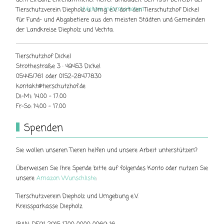
dem Einsatz ehrenamtlicher Helfer umbauen. Seit 1991 betreibt der
Weitere Informationen
Tierschutzverein Diepholz u. Umg. e.V. dort den Tierschutzhof Dickel
für Fund- und Abgabetiere aus den meisten Städten und Gemeinden
der Landkreise Diepholz und Vechta.
Tierschutzhof Dickel
Strothestraße 3 · 49453 Dickel
05445/761 oder 0152-28477830
kontakt@tierschutzhof.de
Di-Mi: 14.00 - 17.00
Fr-So: 14.00 - 17.00
Spenden
Sie wollen unseren Tieren helfen und unsere Arbeit unterstützen?
Überweisen Sie Ihre Spende bitte auf folgendes Konto oder nutzen Sie
unsere
Amazon Wunschliste
:
Tierschutzverein Diepholz und Umgebung e.V.
Kreissparkasse Diepholz