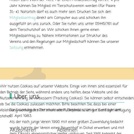
Arbeit zum Wohl der Tiere. Für einen Mindestbeitrag von 21,- € pro
Jahr können Sie Mitglied im Tierschutzverein werden (für Paare
31,- €). Natürlich darf es auch mehr sein. Drucken Sie sich den
Mitgliedsantrag
direkt am Computer aus und schicken ihn
ausgefüllt an uns zurück. Oder Sie rufen uns unter 05445/761 auf
dem Tierschutzhof an. Wir schicken Ihnen gerne einen
Mitgliedsantrag zu. Nähere Informationen zur Struktur des
Vereins und den Regelungen zur Mitgliedschaft können Sie unserer
Satzung
entnehmen.
Wir nutzen Cookies auf unserer Website. Einige von ihnen sind essenziell für
den Betrieb der Seite, während andere uns helfen, diese Website und die
Über uns
Nutzererfahrung zu verbessern (Tracking Cookies). Sie können selbst entscheiden,
ob Sie die Cookies zulassen möchten. Bitte beachten Sie, dass bei einer
Die Gründung des Tierschutzverein Diepholz u. Umg. e.V. erfolgte am
Ablehnung womöglich nicht mehr alle Funktionalitäten der Seite zur Verfügung
01. April 1983.
stehen.
Als der noch junge Verein 1990 mit einer großen Zuwendung bedacht
wurde, konnte der Verein einen Bauernhof in Dickel erwerben und mit
Akzeptieren
Ablehnen