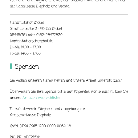
für Fund- und Abgabetiere aus den meisten Städten und Gemeinden
der Landkreise Diepholz und Vechta.
Tierschutzhof Dickel
Strothestraße 3 · 49453 Dickel
05445/761 oder 0152-28477830
kontakt@tierschutzhof.de
Di-Mi: 14.00 - 17.00
Fr-So: 14.00 - 17.00
Spenden
Sie wollen unseren Tieren helfen und unsere Arbeit unterstützen?
Überweisen Sie Ihre Spende bitte auf folgendes Konto oder nutzen Sie
unsere
Amazon Wunschliste
:
Tierschutzverein Diepholz und Umgebung e.V.
Kreissparkasse Diepholz
IBAN: DE91 2915 1700 0000 0069 16
BIC: BRLADE21SYK