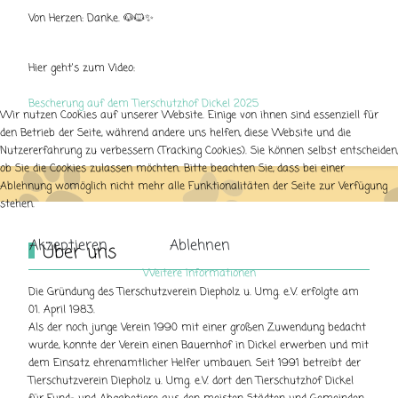
Von Herzen:
Danke.
🐶🐱✨
Hier geht's zum Video:
Bescherung auf dem Tierschutzhof Dickel 2025
Wir nutzen Cookies auf unserer Website. Einige von ihnen sind essenziell für
den Betrieb der Seite, während andere uns helfen, diese Website und die
Nutzererfahrung zu verbessern (Tracking Cookies). Sie können selbst entscheiden,
ob Sie die Cookies zulassen möchten. Bitte beachten Sie, dass bei einer
Ablehnung womöglich nicht mehr alle Funktionalitäten der Seite zur Verfügung
stehen.
Akzeptieren
Ablehnen
Über uns
Weitere Informationen
Die Gründung des Tierschutzverein Diepholz u. Umg. e.V. erfolgte am
01. April 1983.
Als der noch junge Verein 1990 mit einer großen Zuwendung bedacht
wurde, konnte der Verein einen Bauernhof in Dickel erwerben und mit
dem Einsatz ehrenamtlicher Helfer umbauen. Seit 1991 betreibt der
Tierschutzverein Diepholz u. Umg. e.V. dort den Tierschutzhof Dickel