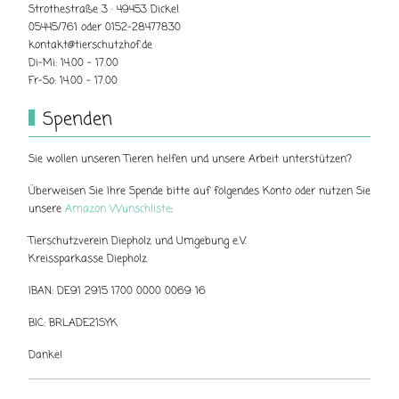
Strothestraße 3 · 49453 Dickel
05445/761 oder 0152-28477830
kontakt@tierschutzhof.de
Di-Mi: 14.00 - 17.00
Fr-So: 14.00 - 17.00
Spenden
Sie wollen unseren Tieren helfen und unsere Arbeit unterstützen?
Überweisen Sie Ihre Spende bitte auf folgendes Konto oder nutzen Sie
unsere
Amazon Wunschliste
:
Tierschutzverein Diepholz und Umgebung e.V.
Kreissparkasse Diepholz
IBAN: DE91 2915 1700 0000 0069 16
BIC: BRLADE21SYK
Danke!