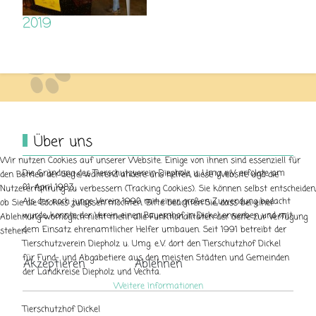
2019
Über uns
Wir nutzen Cookies auf unserer Website. Einige von ihnen sind essenziell für
Die Gründung des Tierschutzverein Diepholz u. Umg. e.V. erfolgte am
den Betrieb der Seite, während andere uns helfen, diese Website und die
01. April 1983.
Nutzererfahrung zu verbessern (Tracking Cookies). Sie können selbst entscheiden,
Als der noch junge Verein 1990 mit einer großen Zuwendung bedacht
ob Sie die Cookies zulassen möchten. Bitte beachten Sie, dass bei einer
wurde, konnte der Verein einen Bauernhof in Dickel erwerben und mit
Ablehnung womöglich nicht mehr alle Funktionalitäten der Seite zur Verfügung
dem Einsatz ehrenamtlicher Helfer umbauen. Seit 1991 betreibt der
stehen.
Tierschutzverein Diepholz u. Umg. e.V. dort den Tierschutzhof Dickel
für Fund- und Abgabetiere aus den meisten Städten und Gemeinden
Akzeptieren
Ablehnen
der Landkreise Diepholz und Vechta.
Weitere Informationen
Tierschutzhof Dickel